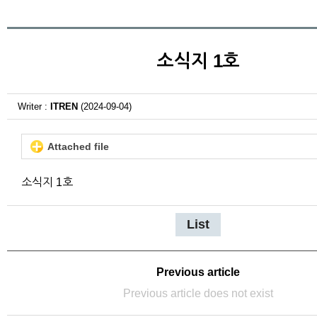
소식지 1호
Writer :
ITREN
(2024-09-04)
Attached file
소식지 1호
List
Previous article
Previous article does not exist