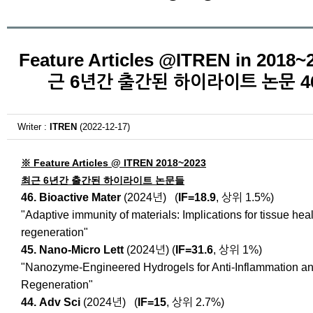
Feature Articles @ITREN in 2018~
근 6년간 출간된 하이라이트 논문 4
Writer :
ITREN
(2022-12-17)
※ Feature Articles @ ITREN 2018~2023
최근 6년간 출간된 하이라이트 논문들
46. Bioactive Mater
(2024년) (
IF=18.9
, 상위 1.5%)
"Adaptive immunity of materials: Implications for tissue hea
regeneration"
45. Nano-Micro Lett
(2024년)
(
IF=31.6
, 상위 1%)
"Nanozyme-Engineered Hydrogels for Anti-Inflammation a
Regeneration"
44. Adv Sci
(2024년) (
IF=15
, 상위 2.7%)